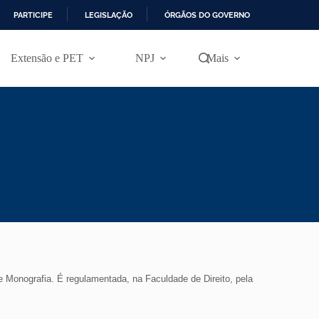
PARTICIPE
LEGISLAÇÃO
ÓRGÃOS DO GOVERNO
Extensão e PET
NPJ
Mais
 Monografia. É regulamentada, na Faculdade de Direito, pela