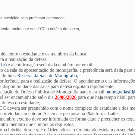
presidida pelo professor orientador;
esentar oralmente seu TCC a critério da banca;
inida entre o estudante e os membros da banca;
a a realização da defesa;
.br)
e a confirmação será dada também por email;
o da sala de apresentação de monografia, a preferência será dada para 
o do link:
Reserva da Sala de Monografia
;
onferência para a realização da defesa. O agendamento e as informaçõe
a disponibilidade das salas para defesa esgotam rapidamente;
citação de Defesa Pública de Monografia para o e-mail
monografiasfd
rá ser encaminhado até o dia
26
/06/2026
para que haja tempo hábil par
a defesa do estudante;
TCC deverá ser preenchido com o nome completo do estudante e dos me
orreto lançamento no Sistema e pesquisa na Plataforma Lattes;
o membro externo deve ser informada de forma clara e preencher os req
 outro membro que cumpra os requisitos;
orma híbrida, desde que o Orientador e o Orientando estejam presencial