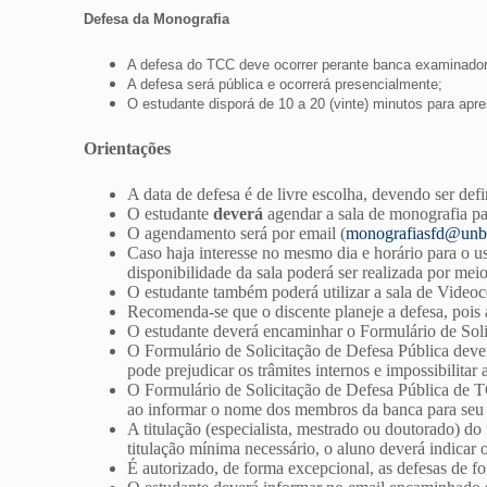
Defesa da Monografia
A defesa do TCC deve ocorrer perante banca examinadora 
A defesa será pública e ocorrerá presencialmente;
O estudante disporá de 10 a 20 (vinte) minutos para apr
Orientações
A data de defesa é de livre escolha, devendo ser def
O estudante
deverá
agendar a sala de monografia par
O agendamento será por email (
monografiasfd@unb
Caso haja interesse no mesmo dia e horário para o us
disponibilidade da sala poderá ser realizada por mei
O estudante também poderá utilizar a sala de Videoc
Recomenda-se que o discente planeje a defesa, pois 
O estudante deverá encaminhar o Formulário de Soli
O Formulário de Solicitação de Defesa Pública deve
pode prejudicar os trâmites internos e impossibilitar 
O Formulário de Solicitação de Defesa Pública de 
ao informar o nome dos membros da banca para seu c
A titulação (especialista, mestrado ou doutorado) d
titulação mínima necessário, o aluno deverá indicar
É autorizado, de forma excepcional, as defesas de f