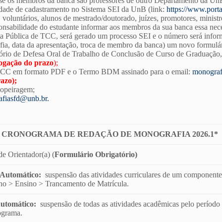
se os membros da banca são professores de outro Departamento da Un
dade de cadastramento no Sistema SEI da UnB (link:
https://www.porta
, voluntários, alunos de mestrado/doutorado, juízes, promotores, minist
onsabilidade do estudante informar aos membros da sua banca essa nec
a Pública de TCC, será gerado um processo SEI e o número será inform
fia, data da apresentação, troca de membro da banca) um novo formulár
rio de Defesa Oral de Trabalho de Conclusão de Curso de Graduação, ap
rogação do prazo
);
 TCC em formato PDF e o Termo BDM assinado para o email:
monograf
azo);
copeiragem;
fiasfd@unb.br.
CRONOGRAMA DE REDAÇÃO DE MONOGRAFIA 2026.1*
e Orientador(a) (
Formulário Obrigatório)
 Automático
:
suspensão das atividades curriculares de um componente
no > Ensino > Trancamento de Matrícula.
Automático
:
suspensão de todas as atividades acadêmicas pelo período d
ograma.