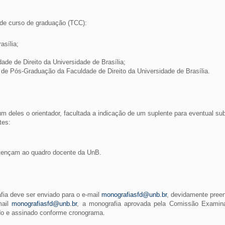
 de curso de graduação (TCC):
asília;
dade de Direito da Universidade de Brasília;
 de Pós-Graduação da Faculdade de Direito da Universidade de Brasília.
 deles o orientador, facultada a indicação de um suplente para eventual su
tes:
rtençam ao quadro docente da UnB.
afia deve ser enviado para o e-mail
monografiasfd@unb.br
, devidamente pree
mail
monografiasfd@unb.br
, a monografia aprovada pela Comissão Exami
ido e assinado conforme cronograma.