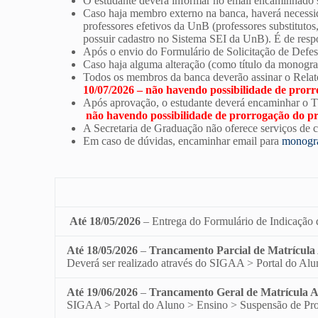
O estudante deverá informar no email encaminhado 
Caso haja membro externo na banca, haverá necessi
professores efetivos da UnB (professores substitutos
possuir cadastro no Sistema SEI da UnB). É de resp
Após o envio do Formulário de Solicitação de Defes
Caso haja alguma alteração (como título da monogra
Todos os membros da banca deverão assinar o Relató
10
/
07/2026 – não havendo possibilidade de pror
Após aprovação, o estudante deverá encaminhar o
não havendo possibilidade de prorrogação do pr
A Secretaria de Graduação não oferece serviços de 
Em caso de dúvidas, encaminhar email para
monogra
Até 18/05/2026
– Entrega do Formulário de Indicação d
Até 18/05/2026
–
Trancamento Parcial de Matrícula
Deverá ser realizado através do SIGAA > Portal do Alu
Até 19/06/2026
–
Trancamento Geral de Matrícula 
SIGAA > Portal do Aluno > Ensino > Suspensão de Pr