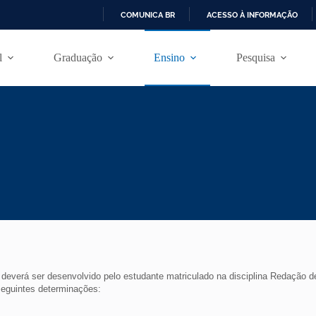
COMUNICA BR
ACESSO À INFORMAÇÃO
I
R
l
Graduação
Ensino
Pesquisa
P
A
R
A
O
C
O
N
T
E
Ú
D
O
everá ser desenvolvido pelo estudante matriculado na disciplina Redação de
seguintes determinações: