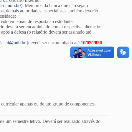
B ou Usuário Externo;
lsei.unb.br/
). Membros da banca que não sejam
ros, demais autoridades, especialistas também deverão
essidade;
ado em email de resposta ao estudante;
io deverá ser encaminhado com a respectiva alteração;
ós a defesa (o relatório deverá ser assinado até
iasfd@unb.br
(deverá ser encaminhado até
10/07/2026
–
 curricular apenas ou de um grupo de componentes.
e um semestre letivo. Deverá ser realizado através do